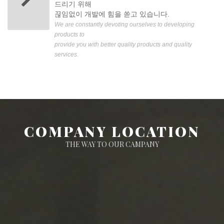
드리기 위해
끊임없이 개발에 힘을 쏟고 있습니다.
We are constantly devoting ourselves to developing
products to
provide you with better quality products and quality
services.
COMPANY LOCATION
THE WAY TO OUR CAMPANY