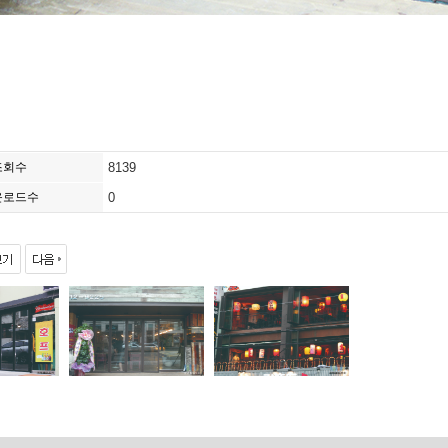
조회수
8139
운로드수
0