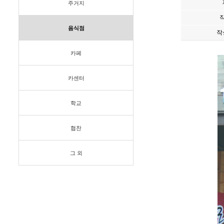
주거지
음식점
작
카페
카센터
학교
협찬
그 외