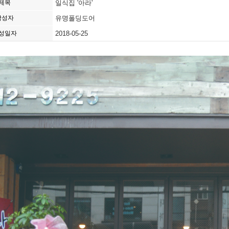
제목
일식집 '아라'
작성자
유명폴딩도어
성일자
2018-05-25