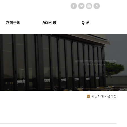
견적문의
A/S신청
QnA
We will always create something
I'd like to give you a smile
시공사례 > 음식점