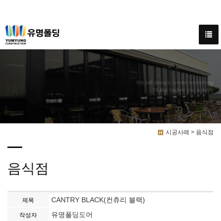
We will always create something
I'd like to give you a smile
시공사례 > 음식점
음식점
CANTRY BLACK(컨츄리 블랙)
제목
유명폴딩도어
작성자