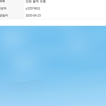
제목
양평 블랙 썬룸
작성자
y22074611
성일자
2020-04-23