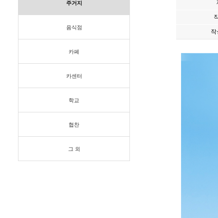
주거지
음식점
작
카페
카센터
학교
협찬
그 외