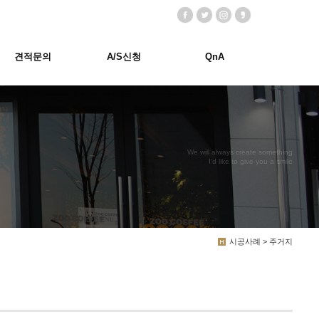
견적문의
A/S신청
QnA
We will always create something
I'd like to give you a smile
시공사례 > 주거지