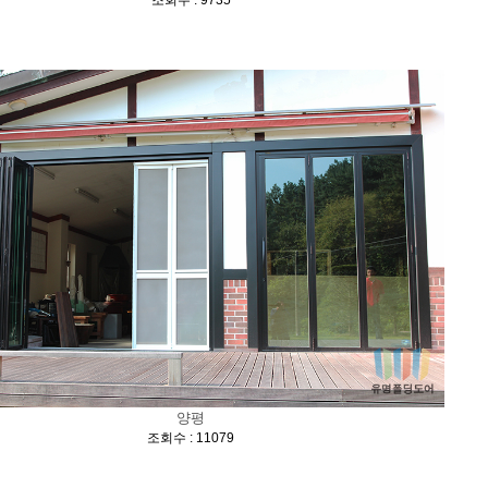
조회수 : 9735
양평
[
]
조회수 : 11079