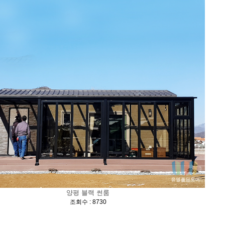
양평 블랙 썬룸
[
]
조회수 : 8730