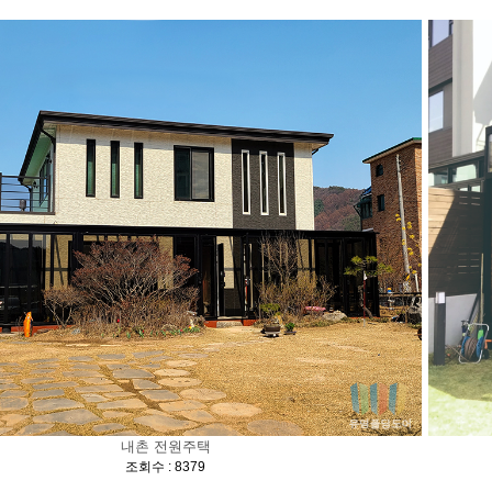
내촌 전원주택
[
]
조회수 : 8379