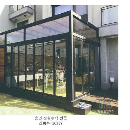
용인 전원주택 썬룸
[
]
조회수 : 10139