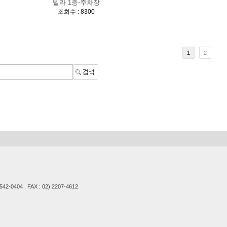
빌라 1층-주차장
[
]
조회수 : 8300
1
2
2-0404 , FAX : 02) 2207-4612