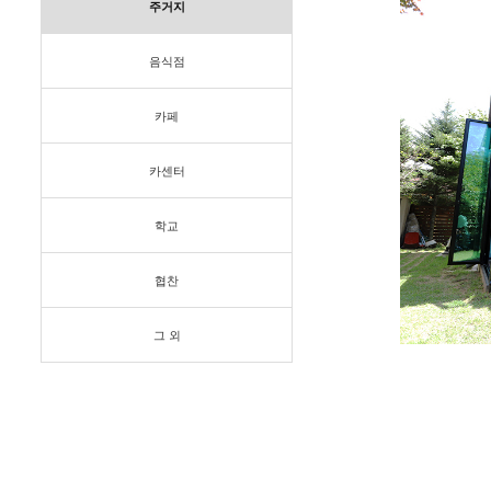
주거지
음식점
카페
카센터
학교
협찬
그 외