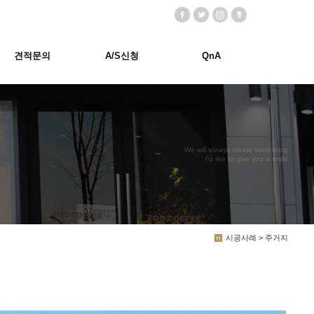
견적문의
A/S신청
QnA
We will always create something
I'd like to give you a smile
시공사례 > 주거지