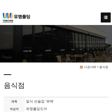
We will always create something
I'd like to give you a smile
시공사례 > 음식점
음식점
일식 선술집 '유메'
제목
유명폴딩도어
작성자