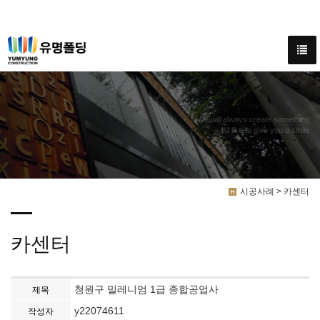
We will always create something
I'd like to give you a smile
시공사례 > 카센터
카센터
청원구 밀레니엄 1급 종합공업사
제목
y22074611
작성자